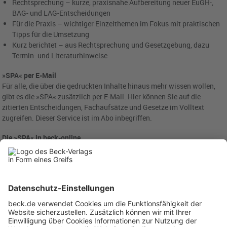
Rechtsprechung – kurze, praxisnahe Aufbereitung neuer EuGH-,
BAG- und LAG-Entscheidungen
Für die Praxis – wichtiger Einzelthemen im Fokus mit praktischen
Tipps für die Umsetzung
Kurz berichtet – aus Rechtsprechung und Gesetzgebung, dazu
Termin- und Literaturhinweise
»SPA« per E-Mail
Für alle, die über die gedruckten Inhalte hinaus mehr wissen wollen,
gibt es die »SPA« zusätzlich per E-Mail. Hier können Sie auf die
zitierten Entscheidungen, Fachaufsätze und Gesetze im Volltext
zugreifen. Dieser Service ist im Abo inbegriffen.
Die »SPA« in beck-online
Alle Abonnenten der Zeitschrift » SPA – Schnellinformation für
Personalmanagement und Arbeitsrecht « haben über beck-online
vollen Zugriff auf SPADirekt (Archiv der Zeitschrift seit Ausgabe
1/2012) und auf die darin verlinkten Entscheidungen im Volltext.
Daneben verfügen Sie über alle praxisrelevanten Gesetze und
Verordnungen zum Arbeitsrecht. Auch dieser Service ist bereits im
Abo inbegriffen.