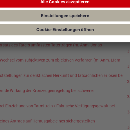
e Unternehmensbebußung bei Geldwäschesanktionen
(m. Anm.
Rochus
3
lerhafte doppelte Einziehung von Taterlös und Tatlohn
(m. Anm.
Folk
3
orsatz des Täters umfassten Taterträgen
(m. Anm.
Jonas
3
 Wechsel vom subjektiven zum objektiven Verfahren
(m. Anm.
Liam
3
eststellungen zur deliktischen Herkunft und tatsächlichen Erlösen bei
3
ernde Wirkung der Kronzeugenregelung bei schwerer
3
ei Einziehung von Tatmitteln / Faktische Verfügungsgewalt bei
3
eines Antrags auf Herausgabe eines sichergestellten
3