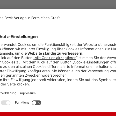
 Dr. Jens Bülte, Mannheim; Prof. Dr. Dr. h. c. Gerhard Dannecker, Heidelbe
esanwältin beim BGH, Karlsruhe; Prof. Dr. Markus Jäger, Vorsitzender 
rid Lilie, Rechtsanwältin, Frankfurt; Prof. Dr. Andreas Mosbacher, Ric
Andreas Ransiek, LL.M. (Berkeley), Bielefeld; Prof. Dr. Thomas Rönnau, H
Sackreuther, Oberstaatsanwalt, Mannheim; Prof. Dr. Christian Schröder, 
 M.
agenbescheid?
3
hilfe
3
weckwidrigen Verwendung von zweckgebundenen Baugeldern
3
utrale Handlungen und konkurrenzrechtliches Verhältnis
3
frecht
(m. Anm.
Dr. Sabine Grommes
)
3