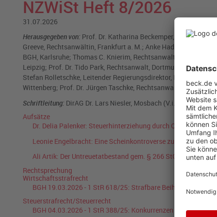
NZWiSt Heft 8/2026
31.07.2026
Herausgegeben von:
Prof. Dr. Katharina Beckemper, Leipzig; Prof.
Greeve, Rechtsanwältin, Frankfurt a. M.; Anke Hadamitzky, Bund
BGH, Karlsruhe; Thomas C. Knierim, Rechtsanwalt, Mainz; Dr. Ast
Leipzig; Prof. Dr. Tido Park, Rechtsanwalt, Dortmund; Prof. Dr. 
Stefan Rolletschke, Leitender Regierungsdirektor, Münster; Kai 
Wittenberg; Prof. Dr. Jürgen Taschke, Rechtsanwalt, Frankfurt a.
Schriftleitung:
DirAG Dr. Lars Niesler, Mosbach (V.i.S.d.P.)
Aufsätze
Dr. Delia Palenker:
Steuerhinterziehung durch Quasi-Grundl
Leonie Engelbracht:
Eine Scheinkontroverse zur neutralen Bei
Ali Artik:
Der Untreuetatbestand gem. § 266 StGB bei der z
Rechtsprechung
Wirtschaftsstrafrecht
BGH
19.03.2026
-
1 StR 618/25
:
Strafbare Beihilfe durch ne
Steuerstrafrecht/Steuerrecht
BGH
04.03.2026
-
1 StR 388/25
:
Konkurrenzen im Steuerstra