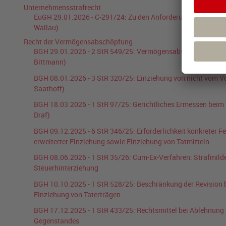
Unternehmensstrafrecht
EuGH
29.01.2026
-
C-291/24
:
Zu den Anforderungen an ein
Wallau
)
Recht der Vermögensabschöpfung
BGH
29.01.2026
-
2 StR 549/25
:
Vermögensabschöpfung – Feh
Bittmann
)
BGH
08.01.2026
-
3 StR 320/25
:
Einziehung von nicht vom V
Saathoff
)
BGH
18.03.2026
-
1 StR 97/25
:
Gerichtliches Ermessen beim
Draf
)
BGH
09.12.2025
-
6 StR 346/25
:
Erforderlichkeit konkreter F
erweiterter Einziehung sowie Einziehung von Tatmitteln
BGH
08.06.2026
-
1 StR 35/26
:
Cum-Ex-Verfahren: Strafmild
Steuerhinterziehung
BGH
10.10.2025
-
1 StR 528/25
:
Beschränkung der Revision b
Einziehung von Taterträgen
BGH
17.12.2025
-
1 StR 433/25
:
Rechtsmittel bei Ablehnung 
Gegenstandes