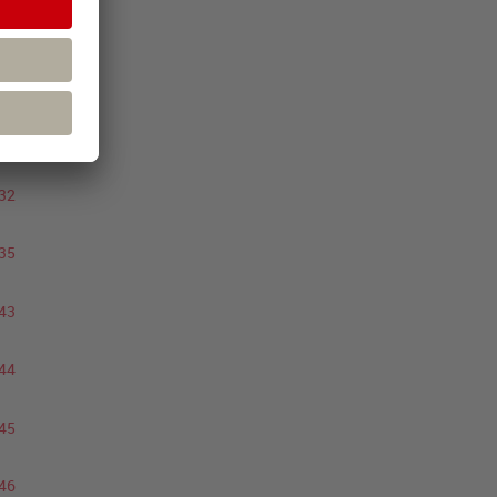
26
er
31
32
35
43
44
45
46