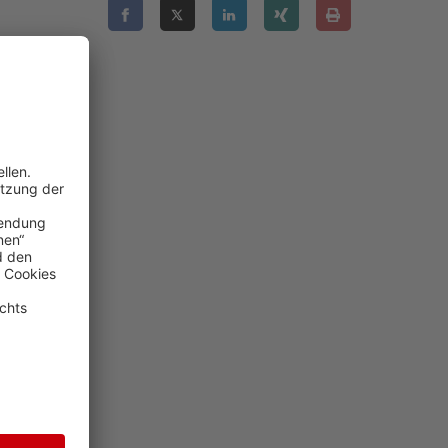
rg; Dr. Gina
Richter am
hter am BGH,
amburg; Dr.
Halle-
01
08
11
17
21