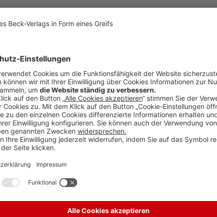
or
Praktiker und Wissenschaftler, die sich mit dem Recht des Dritten Sekto
gs- und Non-Profit-Rechts
einschließlich des steuerlichen Gemeinnützig
alrecht, Arbeitsrecht, öffentliches Sicherheits- und Ordnungsrecht, Dat
it-Sektor bedeutsamen Entwicklungen in
Rechtsprechung und
r und Praktiker
aus dem Bereich des Dritten Sektors zu Wort, die in ihre
 und Lösungen aufzeigen.
it-Recht
npoRDirekt
. Damit haben Sie nicht nur jederzeit online Zugriff auf
alle In
npoR zitierten
Gesetzestexte
sowie viele in Beck’schen Zeitschriften
 in der gesamten Datenbank beck-online/beck-treffer inklusive.