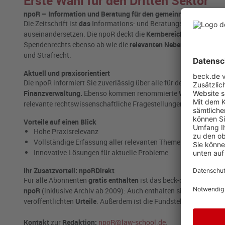
Erste Wahl für den Dritten Sektor
npoR – Information und Beratung für den gemeinnützigen Sekt
Die Zeitschrift ist
das
Informations- und Beratungsorgan für alle 
auseinandersetzen. Die npoR deckt die
Kernbereiche des Stiftun
Spendenrechts ebenso ab wie die
relevanten
Nebengebiete:
Sozi
und Strafrecht.
Aktuell und praxisorientiert
Die npoR informiert Sie zuverlässig über alle für den Non-Prof
Finanzverwaltung.
Ebenso kommen renommierte
Wissenschaftle
relevante rechtswissenschaftliche Fragestellungen analysieren
Vorteile auf einen Blick
Hohe Praxisrelevanz
Vollständige Erfassung aller relevanten Themen im Non-Prof
Innovative Lösungen für aktuelle Probleme
Ihr Zusatzvorteil: npoRDirekt
Für alle Abonnenten
gratis enthalten
ist das beck-online-Modul
npoR
(inklusive Archiv ab 2009): Auch enthalten sind die in der 
veröffentlichten
Urteile
. Außerdem ist die Fundstellen-Recherche
Kontakt
zur
Redaktion:
npoR@law-school.de
.