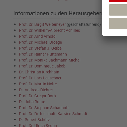
Informationen zu den Herausgebern
Prof. Dr. Birgit Weitemeyer
(geschäftsführend)
Prof. Dr. Wilhelm-Albrecht Achilles
Prof. Dr. Arnd Arnold
Prof. Dr. Michael Droege
Prof. Dr. Stefan J. Geibel
Prof. Dr. Rainer Hüttemann
Prof. Dr. Monika Jachmann-Michel
Prof. Dr. Dominique Jakob
Dr. Christian Kirchhain
Prof. Dr. Lars Leuschner
Prof. Dr. Martin Nolte
Dr. Andreas Richter
Prof. Dr. Gregor Roth
Dr. Julia Runte
Prof. Dr. Stephan Schauhoff
Prof. Dr. Dr. h.c. mult. Karsten Schmidt
Dr. Robert Schütz
Prof. Dr. Ulrich Segna