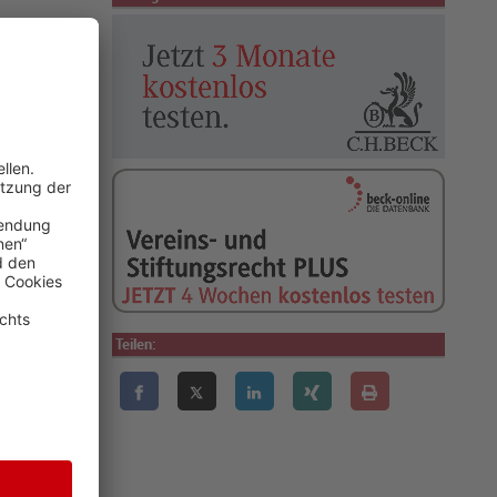
rs
keits- und
enschutzrecht
n Beiträgen
Teilen:
halte der