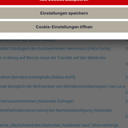
rkundung eines Verschmelzungsvertrags nach § 6 UmwG durch einen
f)
3
bei Gelegenheitsdarlehen
(Niklas Korff)
3
lassen von gläubiger- und insolvenzmasseschädlichen Auszahlungen
lichen Sinne dar
(Oliver Kittner)
3
uldet Gläubigern des Kontoentleihers Wertersatz
(Felix Fuchs)
3
in Bezug auf Bitcoin muss der Transfer auf das Wallet des
3
tellten Betriebsratsmitglieds
(Niklas Korff)
3
issen bezüglich der Wirksamkeit von Betriebsvereinbarungen
(Jan-Luca
3
rheitsassistentinnen
(Alexander Eufinger)
3
chwerbehindertenvertretung bei Wartezeitkündigung
(Alexander
3
arole „Deutschland den Deutschen, Ausländer raus“ ohne vorherige