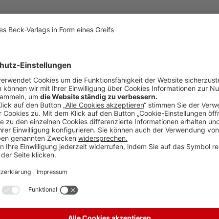
 Gesellschaftsform (Teil 2)
3
lichkeit an das Schiedsgericht nur bei augenfälligem und gravierend
3
der Abgabe einer Nichtabfindungsversicherung bei Sonderrechtsfolge in
e)
3