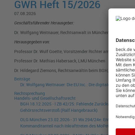
GWR Heft 15/2026
07.08.2026
Geschäftsführender Herausgeber:
Dr. Wolfgang Weitnauer, Rechtsanwalt in München
Herausgegeben von:
Professor Dr. Wulf Goette, Vorsitzender Richter am BGH a. D.
Professor Dr. Mathias Habersack, LMU München
Dr. Hildegard Ziemons, Rechtsanwältin beim BGH, Karlsruhe
Beiträge
Dr. Wolfgang Weitnauer:
Die EU Inc.: Die digitale europäische
Rechtsprechung
Handels- und Gesellschaftsrecht
BGH
18.12.2025
-
I ZB 42/25
:
Fehlende Zurückverweisungsmög
Gehörsrechtsverstoß
(Ralf Hangebrauck)
OLG München
23.02.2026
-
31 Wx 294/24e
:
Entbehrlichkeit 
Kommanditanteil nach Inkrafttreten des MoPeG
(Johann Ant