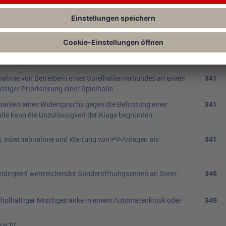
tellung auf Wiedererteilung einer Mietwagengenehmigung
335
Unzuverlässigkeit von Versicherungsmaklern bei
338
nabhängig vom Strafmaß
nahme von Betreibern eines Spielhallenverbundes an einem
341
iger Priorisierung einer Spielhalle
arkeit eines Widerspruchs gegen die Befristung einer
341
halle kann die Unzulässigkeit der Klage begründen
on, Inbetriebnahme und Wartung von PV-Anlagen als
341
drigkeit weitreichender Sonderöffnungszeiten an Sonn-
346
oholhaltiger Mischgetränke in einem Automatenkiosk oder
349
recht