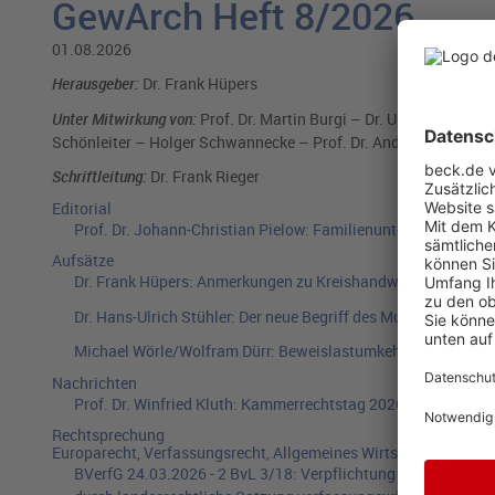
GewArch Heft 8/2026
01.08.2026
Herausgeber:
Dr. Frank Hüpers
Unter Mitwirkung von:
Prof. Dr. Martin Burgi – Dr. Ulla Held-Daab 
Schönleiter – Holger Schwannecke – Prof. Dr. Andreas Voßkuhle
Schriftleitung:
Dr. Frank Rieger
Editorial
Prof. Dr. Johann-Christian Pielow:
Familienunterhaltung im 
Aufsätze
Dr. Frank Hüpers:
Anmerkungen zu Kreishandwerkerschaften 
Dr. Hans-Ulrich Stühler:
Der neue Begriff des Musikclubs in d
Michael Wörle/Wolfram Dürr:
Beweislastumkehr für Bürokrati
Nachrichten
Prof. Dr. Winfried Kluth:
Kammerrechtstag 2026 am 24. und 2
Rechtsprechung
Europarecht, Verfassungsrecht, Allgemeines Wirtschaftsverwal
BVerfG
24.03.2026
-
2 BvL 3/18
:
Verpflichtung zur Ausübung