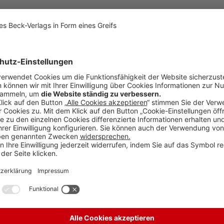
– Dr. Sabine Hepperle – Niels Lau – Prof. Dr. Dr. h.c. Klaus Rennert – Ul
 – Prof. Dr. Stephan Wernicke
Lichte des Gewerbe- und Jugendschutzrechts
309
in Bayern
310
er BauNVO – Teil 1
315
elasten der Wirtschaft
320
5. September in Dresden
328
tungsrecht, Allgemeines Gewerberecht
 des Rechts auf nichtkommerzielle Zweitveröffentlichung
329