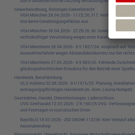
durch landesrechtliche Satzung verfassungswidrig
Gewerbeordnung, Sonstiges Gewerberecht
VGH München
28.04.2026
-
11 CE 26.317
:
Verfrühte Antrags
löst keine Genehmigungsfiktion aus
VGH München
30.04.2026
-
22 ZB 26.36
:
Gewerberechtliche 
rechtskräftiger Verurteilung wegen einer Katalogstraftat u
VGH Mannheim
28.04.2026
-
6 S 1827/24
:
Anspruch auf Teil
Auswahlverfahren wegen Abstandskonkurrenz nur bei rechtzeit
VGH Mannheim
27.05.2026
-
6 S 983/25
:
Fehlende Zurechenb
glücksspielrechtlichen Erlaubnis für den Betrieb einer Spiel
Handwerk, Berufsbildung
OLG Koblenz
02.06.2026
-
9 U 1015/25
:
Planung, Installati
eintragungspflichtiges Handwerk
(m. Anm.
Louisa Rompel
)
Gaststätten, Handel, Dienstleistungen, Ladenschluss
OVG Greifswald
12.03.2026
-
2 K 160/25 OVG
:
Verfassungswi
und Feiertagen in touristischen Orten
BayObLG
18.03.2026
-
202 ObOWi 112/26
:
Kein Verkauf alk
Automatenshop
Planungsrecht, Umweltrecht, Sonstiges Wirtschaftsverwaltungs