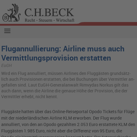
Flugannullierung: Airline muss auch
Vermittlungsprovision erstatten
EuGH
Wird ein Flug an­nul­liert, müs­sen Air­lines den Flug­gäs­ten grund­sätz­
lich auch Pro­vi­sio­nen er­stat­ten, die bei Bu­chun­gen über Ver­mitt­ler an­
ge­fal­len sind. Laut EuGH-Ge­ne­ral­an­walt Rim­vy­das Nor­kus gilt das
auch dann, wenn die Air­line die ge­naue Höhe der Pro­vi­si­on, die der
Ver­mitt­ler er­hebt, nicht kennt.
Fluggäste hatten über das Online-Reiseportal Opodo Tickets für Flüge
mit der niederländischen Airline KLM erworben. Der Flug wurde
annulliert, von den an Opodo gezahlten 2.053 Euro erstattete KLM den
Fluggästen 1.985 Euro, nicht aber die Differenz von 95 Euro, die