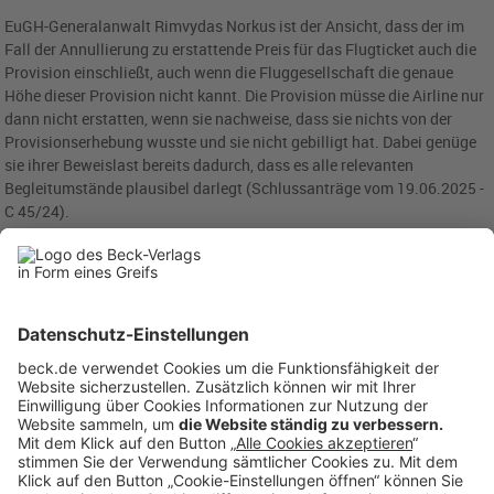
EuGH-Generalanwalt Rimvydas Norkus ist der Ansicht, dass der im
Fall der Annullierung zu erstattende Preis für das Flugticket auch die
Provision einschließt, auch wenn die Fluggesellschaft die genaue
Höhe dieser Provision nicht kannt. Die Provision müsse die Airline nur
dann nicht erstatten, wenn sie nachweise, dass sie nichts von der
Provisionserhebung wusste und sie nicht gebilligt hat. Dabei genüge
sie ihrer Beweislast bereits dadurch, dass es alle relevanten
Begleitumstände plausibel darlegt (Schlussanträge vom 19.06.2025 -
C 45/24).
Norkus erläutert, dass eine dauerhafte Beziehung zwischen Airline
und Vermittler grundsätzlich genüge, um zu belegen, dass die Airline
von der Erhebung einer Provision wusste und sie damit implizit
billigte. Die Airline sei daher nur in dem seltenen Fall von ihrer
Verantwortung befreit, dass "der Vermittler von sich aus ohne jede
Beteiligung, Genehmigung oder Wissen seitens des
Luftfahrtunternehmens tätig wird". Für das "Wissen" im Sinne des
"Harms"-Urteils reiche es aus, dass der Airline die Rolle des Vermittlers
bekannt sei und sie seine Tätigkeiten gegen Provision billige. Im
konkreten Fall stehe fest, dass KLM von der Provision wusste und sie
billigte, so Norkus (Schlussanträge vom 19.06.2025 - C 45/24).