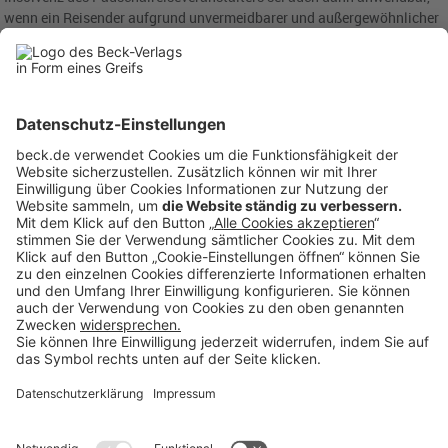
wenn ein Reisender aufgrund unvermeidbarer und außergewöhnlicher
Umstände von seiner Reise zurücktritt und der Reiseveranstalter nach
diesem Rücktritt insolvent wird.
Denn nach der Richtlinie hätten Reisende im Fall des Rücktritts
aufgrund unvermeidbarer und außergewöhnlicher Umstände
Anspruch darauf, dass ihnen alle für die Pauschalreise getätigten
Zahlungen voll erstattet werden. Dieser Anspruch wäre praktisch
unwirksam, wenn, sollte der Veranstalter nach diesem Rücktritt
insolvent werden, die Absicherung gegen eine solche Insolvenz nicht
die entsprechenden Erstattungsforderungen erfassen würde (Urteil
vom 29.07.2024 –
C-771/22
und
C-45/23
).
Aus der Datenbank beck-online
EuGH-Generalanwalt, Covid-19-Pandemie, Insolvenz des
Reiseveranstalters, Sicherheit für die Erstattung aller von Reisenden
oder in deren Namen geleisteten Zahlungen,
BeckRS
2024,
3858