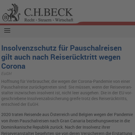
Insolvenzschutz für Pauschalreisen
gilt auch nach Reiserücktritt wegen
Corona
EuGH
Hoff­nung für Ver­brau­cher, die wegen der Co­ro­na-Pan­de­mie von einer
Pau­schal­rei­se zu­rück­ge­tre­ten sind: Sie müs­sen, wenn der Rei­se­ver­an­
stal­ter in­zwi­schen in­sol­vent ist, nicht leer aus­ge­hen. Die in der EU vor­
ge­schrie­be­ne In­sol­venz­ab­si­che­rung grei­fe trotz des Rei­se­rück­tritts,
ent­schied der EuGH.
2020 traten Reisende aus Österreich und Belgien wegen der Pandemie
von ihren Pauschalreisen nach Gran Canaria beziehungsweise in die
Dominikanische Republik zurück. Nach der Insolvenz ihrer
Reiseveranstalter begehrten sie von deren Versicherern die Erstattung