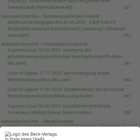
35834/22
:
Autobahnblockade durch Mitglieder einer
Gewerkschaft
(Raimund Anwald)
321
Nationale Gerichte – Bundesrepublik Deutschland
Bundesverfassungsgerichts
29.09.2025
-
2 BvR 934/19
:
Burgfrieden zwischen Karlsruhe und Luxemburg?!
(Elisabeth
Hartmeyer)
333
Nationale Gerichte – Vereinigtes Königreich
Supreme Court
16.04.2025
:
Auslegung des
antidiskriminierungsrechtlichen Geschlechtsbegriffs
(Marc
McLaren)
345
Court of Appeal
17.11.2025
:
Benachteiligung wegen
Whistleblowing
(Marc McLaren)
346
Court of Appeal
17.02.2023
:
Schadensersatz bei grundloser
Bestrafung im Ausland
(Maria-Luisa Koller)
347
Supreme Court
26.04.2023
:
Geschäftsherrenhaftung
(Vicarious Liability)
(Maria-Teresa Kratzer)
348
Nationale Gerichte – Republik Irland
Workplace Relations Commission
16.10.2025
-
00055225
:
KI-
generierte Phantomurteile im Schriftsatz des Klägers
(Nele