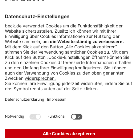
Kühnel)
349
Nationale Gerichte – Französische Republik
Cour de cassation
27.09.2023
-
21-25.973
:
Klage auf
gerichtliche Vertragsaufhebung
(Clara Hastedt)
350
Cour de cassation
07.06.2023
-
21-12.841
:
Sicherheitskontrollen am Arbeitsort als Arbeitszeit
(Clara
Hastedt)
351
Cour de cassation
04.10.2023
-
22-12.922
:
Disziplinarmaßnahmen gegen einen Wahlbewerber
(Charlotte
Schick)
352
Landesbericht
Nele Kühnel:
Irland verabschiedet neues Gesetz zum
vertraglichen Renteneintrittsalter
353
Buchbesprechung
Prof. Dr. Susanne Auer-Mayer:
Europäisches
Arbeitsrecht
357
Teilen: