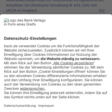
Kreuzfeuer: Die chinesische Verordnung Nr. 834, LkSG und
UFLPA im Vergleich
222
Rechtsprechung
Klimaschutz
StGH Bremen
23.10.2025
-
St 3/24
:
Normenkontrollverfahren
zur verfassungsrechtlichen Prüfung des Haushaltsgesetzes der
Freien Hansestadt Bremen für das Haushaltsjahr 2024 vom 19.
Juni 2024
225
Aktuell
Aktuelles
243
Das schreiben die anderen
244
Anzeigen