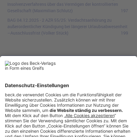
Insolvenzverfahrens über das Vermögen der kontrollierten
Gesellschaft
(Maximilian Schlutz)
197
BAG
04.12.2025
-
2 AZR 55/25
:
Verdachtsanhörung zu
außerordentlicher Kündigung bei längerer Urlaubsabwesenheit
–Ausschlussfrist
(Volker Stück)
199
Anzeigen
Newsdienst Compliance
Unternehmens- und Compliance-Verantwortliche sehen sich
mittlerweile einer beeindruckenden Informationsflut an Compliance-
Informationen und Publikationen gegenüber. Daraus die für sie