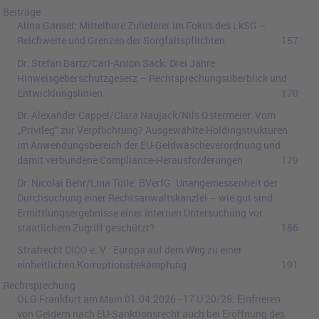
Beiträge
Alina Ganser:
Mittelbare Zulieferer im Fokus des LkSG –
Reichweite und Grenzen der Sorgfaltspflichten
157
Dr. Stefan Bartz/Carl-Anton Sack:
Drei Jahre
Hinweisgeberschutzgesetz – Rechtsprechungsüberblick und
Entwicklungslinien
170
Dr. Alexander Cappel/Clara Naujack/Nils Ostermeier:
Vom
„Privileg“ zur Verpflichtung? Ausgewählte Holdingstrukturen
im Anwendungsbereich der EU-Geldwäscheverordnung und
damit verbundene Compliance-Herausforderungen
179
Dr. Nicolai Behr/Lina Tölle:
BVerfG: Unangemessenheit der
Durchsuchung einer Rechtsanwaltskanzlei – wie gut sind
Ermittlungsergebnisse einer internen Untersuchung vor
staatlichem Zugriff geschützt?
186
Strafrecht DICO e. V.:
Europa auf dem Weg zu einer
einheitlichen Korruptionsbekämpfung
191
Rechtsprechung
OLG Frankfurt am Main
01.04.2026
-
17 U 20/25
:
Einfrieren
von Geldern nach EU-Sanktionsrecht auch bei Eröffnung des