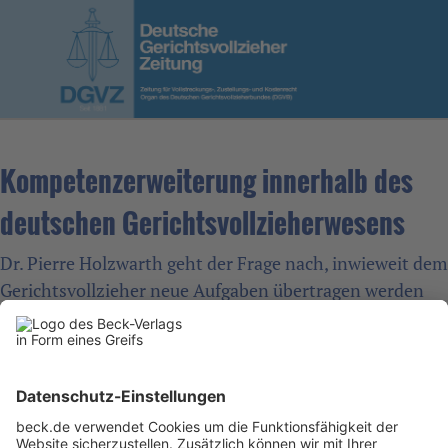
Kompetenzerweiterung innerhalb des
deutschen Gerichtsvollzieherwesens
Dr. Pierre Holzwarth geht der Frage nach, inwieweit dem
Gerichtsvollzieher neue Aufgaben übertragen werden
können. Dabei werden aktuelle Entwicklungen
analysiert.
Der vollständige Artikel kann unter folgendem link
nachgelesen werden: