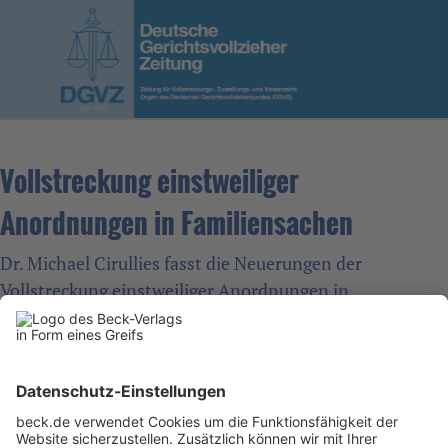
Vollstreckung einstweiliger
Anordnungen in Familiensachen
Dr. Michael Cirullies fasst die Neuerungen der
Vollstreckung einstweiliger Anordnungen in
Familiensachen in "10 goldenen Regeln " zusammen.
Der vollständige Artikel kann unter folgendem link
nachgelesen werden:
DGVZ 12/22