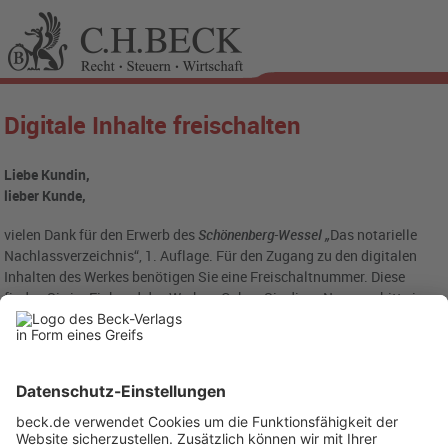
Digitale Inhalte freischalten
Liebe Kundin,
lieber Kunde,
vielen Dank für den Erwerb des
Schönenberg-Wessel „
Das notarielle
Nachlassverzeichnis“, 1. Auflage. Für den Zugang zu den digitalen
Inhalten des Werkes benötigen Sie eine Freischaltnummer. Diese
finden Sie im Einband des Werkes. Geben Sie diese Nummer bitte in
das folgende Eingabefeld ein: