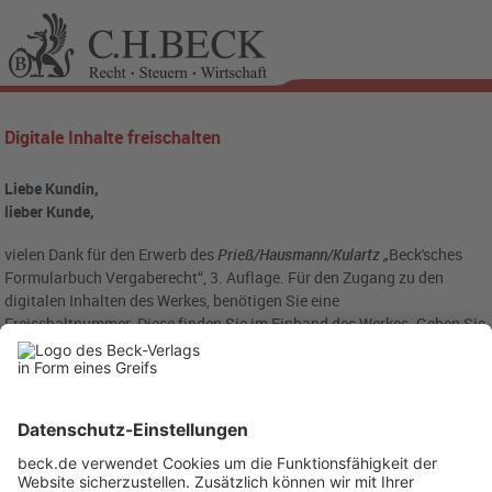
Digitale Inhalte freischalten
Liebe Kundin,
lieber Kunde,
vielen Dank für den Erwerb des
Prieß/Hausmann/Kulartz „
Beck'sches
Formularbuch Vergaberecht“, 3. Auflage. Für den Zugang zu den
digitalen Inhalten des Werkes, benötigen Sie eine
Freischaltnummer. Diese finden Sie im Einband des Werkes. Geben Sie
die Nummer bitte in das folgende Eingabefeld ein: