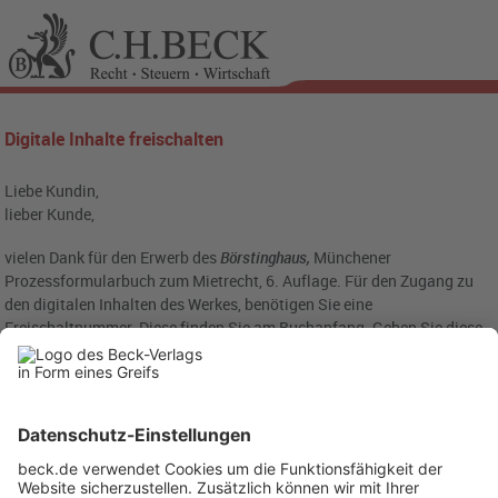
Digitale Inhalte freischalten
Liebe Kundin,
lieber Kunde,
vielen Dank für den Erwerb des
Börstinghaus,
Münchener
Prozessformularbuch
zum Mietrecht, 6. Auflage. Für den Zugang zu
den digitalen Inhalten des Werkes, benötigen Sie eine
Freischaltnummer. Diese finden Sie am Buchanfang. Geben Sie diese
Nummer bitte in das folgende Eingabefeld ein: