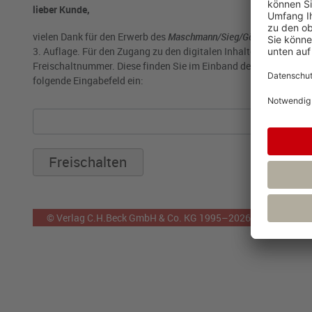
lieber Kunde,
vielen Dank für den Erwerb des
Maschmann/Sieg/Göpfert
„
Vertrag
3. Auflage. Für den Zugang zu den digitalen Inhalten des Werkes
Freischaltnummer. Diese finden Sie im Einband des Werkes. Geb
folgende Eingabefeld ein:
© Verlag C.H.Beck GmbH & Co. KG 1995–2026
Impres