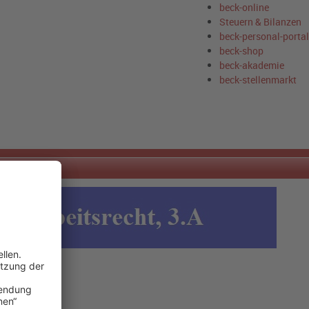
beck-online
Steuern & Bilanzen
beck-personal-portal
beck-shop
beck-akademie
beck-stellenmarkt