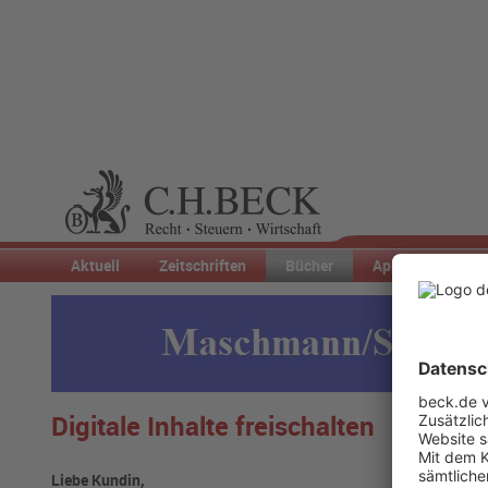
Aktuell
Zeitschriften
Bücher
Apps & Co.
Digitale Inhalte freischalten
Liebe Kundin,