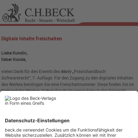
Digitale Inhalte freischalten
Liebe Kundin,
lieber Kunde,
vielen Dank für den Erwerb des
Marly „
Praxishandbuch
Softwarerecht“, 7. Auflage. Für den Zugang zu den digitalen Inhalten
des Werkes benötigen Sie eine Freischaltnummer. Diese finden Sie im
Einband des Werkes. Geben Sie die Nummer bitte in das folgende
Eingabefeld ein: