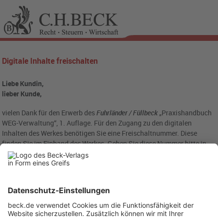
Digitale Inhalte freischalten
Liebe Kundin,
lieber Kunde,
vielen Dank für den Erwerb des
Fuhrländer / Füllbeck
„Praxishandbuch
WEG-Verwaltung“, 1. Auflage. Für den Zugang zu den digitalen
Inhalten des Werkes benötigen Sie eine Freischaltnummer. Diese
finden Sie im Einband des Werkes. Geben Sie diese Nummer bitte in
das folgende Eingabefeld ein: