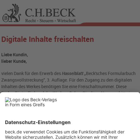
Digitale Inhalte freischalten
Liebe Kundin,
lieber Kunde,
vielen Dank für den Erwerb des
Hasselblatt „
Beck'sches Formularbuch
Zwangsvollstreckung“, 3. Auflage. Für den Zugang zu den digitalen
Inhalten des Werkes benötigen Sie eine Freischaltnummer. Diese
finden Sie im Einband des Werkes. Geben Sie diese Nummer bitte in
das folgende Eingabefeld ein: