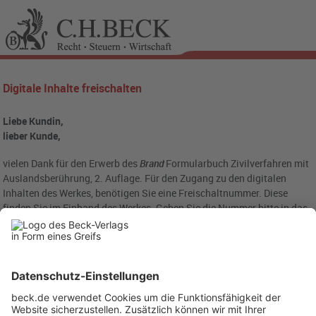
Digitale Inhalte freischalten
Liebe Kundin,
lieber Kunde,
vielen Dank für den Erwerb des
Brand
Formularbuch Zivilverfahren mit
Auslandsberührung, 2. Auflage. Für den Zugang zu den digitalen
Inhalten des Werkes, benötigen Sie eine Freischaltnummer. Diese
finden Sie im Einband des Werkes. Geben Sie die Nummer bitte in das
folgende Eingabefeld ein: