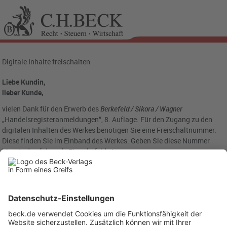
Digitale Inhalte freischalten
Liebe Kundin,
lieber Kunde,
vielen Dank für den Erwerb des
Berkefeld / Sikora / Wagner
„Handelsregisteranmeldungen“, 8. Auflage. Für den Zugang zu den
digitalen Inhalten des Werkes benötigen Sie eine Freischaltnummer.
Diese finden Sie im Einband des Werkes. Geben Sie diese Nummer
bitte in das folgende Eingabefeld ein: