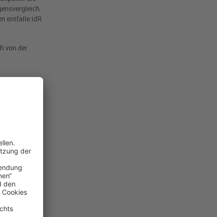
gensvergleich
 entfalle idR
h von der
 die
 durch die
rise und
echt. Hierzu
 häufig
n im
interziehung