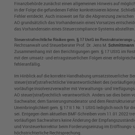
Finanzbehörde zunächst einen allgemeinen Hinweis auf möglich
in der Folge die gefundenen Fehler konkretisieren könne. Schließ
Fehler entdeckt. Auch insoweit sei für die Abgrenzung zwischen
AO grundsätzlich das Vorhandensein eines Vorsatzes entscheide
das Vorhandensein eines Steuercompliance-Systems abstellten
Steuerstrafrechtliche Risiken gem. § 17 UstG im Restrukturierungs-
Rechtsanwalt und Steuerberater Prof. Dr. Jens M.
Schmittmann
Zusammenhang mit den Berichtigungen gem. § 17 UStG im Restr
mit den umsatz- und ertragsteuerlichen Folgen einer erfolgreic
fehleranfällig.
Im Hinblick auf die korrekte Handhabung umsatzsteuerlicher Be
steuer(straf)strafrechtliche Verantwortlichkeit des (vorläufige
vorläufige Insolvenzverwalter mit Verwaltungs- und Verfügungsb
AO steuer(straf)rechtlich verantwortlich. Anders sei dies beim
Sachwalter, dem Sanierungsmoderator und dem Restrukturierung
Uneinbringlichkeit gem. § 17 II 1 Nr. 1 UStG lediglich noch für 
sei. Entgegen dem aktuellen BMF-Schreiben vom 11.01.2022 tret
vorläufigen Sachwalters keine Änderung der Empfangszuständig
und Vorsteuerkorrektur beim Forderungseinzug im Eröffnungs- un
höchstrichterliche Rechtsprechung.