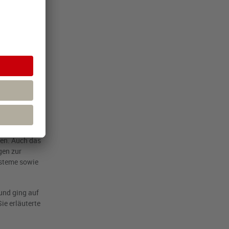
rscheidung
ondere das
 lassen über
behörde konkret
folg der
zt würden.
tzungswirkung
f objektiv
gen. Auch das
gen zur
ysteme sowie
und ging auf
ie erläuterte