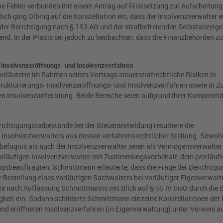
e Fehler verbunden mit einem Antrag auf Fristsetzung zur Aufarbeitun
lich ging Olbing auf die Konstellation ein, dass der Insolvenzverwalter 
 der Berichtigung nach § 153 AO und der strafbefreienden Selbstanzeig
nd. In der Praxis sei jedoch zu beobachten, dass die Finanzbehörden 
.
, Insolvenzeröffnungs- und Insolvenzverfahren
erläuterte im Rahmen seines Vortrags steuerstrafrechtliche Risiken in
ukturierungs- Insolvenzeröffnungs- und Insolvenzverfahren sowie in
hen Insolvenzanfechtung. Beide Bereiche seien aufgrund ihrer Komplexit
richtigungstatbestände bei der Steueranmeldung resultiere die
n) Insolvenzverwalters aus dessen verfahrensrechtlicher Stellung. Sowohl
efugnis als auch der Insolvenzverwalter seien als Vermögensverwalter i
 vorläufigen Insolvenzverwalter mit Zustimmungsvorbehalt, dem (vorläuf
sbeauftragten. Schmittmann erläuterte, dass die Frage der Berichtig
die Bestellung eines vorläufigen Sachwalters bei vorläufiger Eigenverwal
e nach Auffassung Schmittmanns mit Blick auf § 55 IV InsO durch die 
keit ein. Sodann schilderte Schmittmann einzelne Konstellationen der
d eröffneten Insolvenzverfahren (in Eigenverwaltung) unter Verweis auf