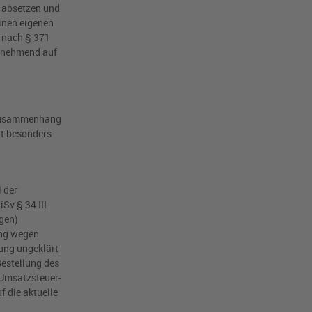
g absetzen und
einen eigenen
e nach § 371
zunehmend auf
 Zusammenhang
ät besonders
 der
Sv § 34 III
igen)
ung wegen
tung ungeklärt
Bestellung des
 Umsatzsteuer-
 die aktuelle