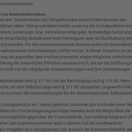
nsolvenzverwalter.
rs im Steuerstrafverfahren
te den Teilnehmenden die Perspektive des anwaltlichen Beraters des
rfahren näher. Olbing schilderte hierfür zunächst die Grundprobleme des
llgemeines Sanierungs- bzw. Verwalterprivileg gebe. Notwendige Sanier
er Krise häufig deshalb eine hohe Fehlerquote, weil die Buchhaltung de
ruck bestehe. Für den Insolvenzverwalter bestehe zudem die Besonderhei
 weitreichende Entscheidungen treffen müsse. In dieser Situation sei da
altung sei gegenüber dem Insolvenzverwalter wegen möglicher Anfechtu
üllung der steuerlichen Pflichten verantwortlich, die vor der Eröffnung
s nicht von der Abgabe der Steuererklärungen und (Vor-)Anmeldungen.
Selbstanzeige nach § 371 AO von der Berichtigung nach § 153 AO. Wenn 
iche, sei eine Selbstanzeige nach § 371 AO abzugeben, ungewollte Fehl
te auch kurz die Voraussetzungen für die Wirksamkeit einer Selbstanzei
 Lösungsansätze ein. Hierzu gehörten zum einen das Vorfinden einer fe
hkeit von Fristverlängerungsanträgen bestehe auch die Möglichkeit de
 Hinweispflicht gegenüber der Finanzbehörde. Zum anderen besprach Ol
ter. Den Insolvenzverwalter träfe in diesem Fall die strafbewährte
iges Vorgehen als Lösungsansatz auf, wonach der Insolvenzverwalter de