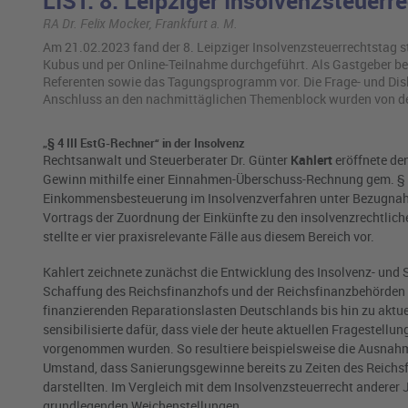
LIST: 8. Leipziger Insolvenzsteuerr
RA Dr. Felix Mocker, Frankfurt a. M.
Am 21.02.2023 fand der 8. Leipziger Insolvenzsteuerrechtstag s
Kubus und per Online-Teilnahme durchgeführt. Als Gastgeber begr
Referenten sowie das Tagungsprogramm vor. Die Frage- und Dis
Anschluss an den nachmittäglichen Themenblock wurden von de
„§ 4 III EstG-Rechner“ in der Insolvenz
Rechtsanwalt und Steuerberater Dr. Günter
Kahlert
eröffnete den
Gewinn mithilfe einer Einnahmen-Überschuss-Rechnung gem. § 4 I
Einkommensbesteuerung im Insolvenzverfahren unter Bezugnahme
Vortrags der Zuordnung der Einkünfte zu den insolvenzrechtlic
stellte er vier praxisrelevante Fälle aus diesem Bereich vor.
Kahlert zeichnete zunächst die Entwicklung des Insolvenz- und
Schaffung des Reichsfinanzhofs und der Reichsfinanzbehörden
finanzierenden Reparationslasten Deutschlands bis hin zu aktu
sensibilisierte dafür, dass viele der heute aktuellen Fragestellu
vorgenommen wurden. So resultiere beispielsweise die Ausnah
Umstand, dass Sanierungsgewinne bereits zu Zeiten des Reichsfi
darstellten. Im Vergleich mit dem Insolvenzsteuerrecht anderer 
grundlegenden Weichenstellungen.