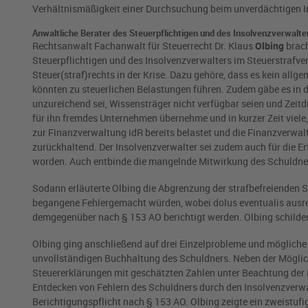
Verhältnismäßigkeit einer Durchsuchung beim unverdächtigen I
Anwaltliche Berater des Steuerpflichtigen und des Insolvenzverwalte
Rechtsanwalt Fachanwalt für Steuerrecht Dr. Klaus
Olbing
brach
Steuerpflichtigen und des Insolvenzverwalters im Steuerstrafve
Steuer(straf)rechts in der Krise. Dazu gehöre, dass es kein a
könnten zu steuerlichen Belastungen führen. Zudem gäbe es in d
unzureichend sei, Wissensträger nicht verfügbar seien und Zeitd
für ihn fremdes Unternehmen übernehme und in kurzer Zeit viele,
zur Finanzverwaltung idR bereits belastet und die Finanzverw
zurückhaltend. Der Insolvenzverwalter sei zudem auch für die Erf
worden. Auch entbinde die mangelnde Mitwirkung des Schuldner
Sodann erläuterte Olbing die Abgrenzung der strafbefreienden 
begangene Fehlergemacht würden, wobei dolus eventualis ausre
demgegenüber nach § 153 AO berichtigt werden. Olbing schilder
Olbing ging anschließend auf drei Einzelprobleme und mögliche
unvollständigen Buchhaltung des Schuldners. Neben der Möglic
Steuererklärungen mit geschätzten Zahlen unter Beachtung der
Entdecken von Fehlern des Schuldners durch den Insolvenzverwal
Berichtigungspflicht nach § 153 AO. Olbing zeigte ein zweistuf