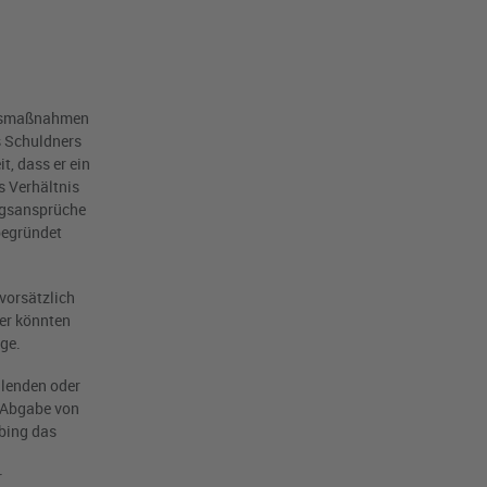
ungsmaßnahmen
s Schuldners
t, dass er ein
s Verhältnis
ngsansprüche
 begründet
vorsätzlich
er könnten
ge.
hlenden oder
r Abgabe von
bing das
r