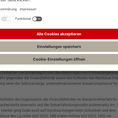
ven ein. Sie erinnerte hierbei zunächst an die Notwendigkeit der Unte
der vollendeten Steuerhinterziehung. Als Tathandlungen kämen insbes
hen Tatsachen gem. § 370 I Nr. 1 AO und das pflichtwidrige in Unkenntnis
 derzeit, so Duda, verstärkt diskutiert, welche Informationen der Finanz
nntnis lassen zu verwirklichen.
zt oder nicht gerechtfertigte Steuervorteile erlangt werden. Der Tater
, wenn die Steuern nicht rechtzeitig oder nicht in voller Höhe festgeset
eldesteuern wie der Umsatzsteuer und der Lohnsteuer wegen der Festse
uerverkürzung regelmäßig bereits mit Steueranmeldung nach Fristablau
ierung eines etwaigen Strafbarkeitsrisikos unter Einbeziehung der
 Einhalten von Erklärungsfristen das Beantragen von Fristverlängerun
alts gegenüber der Finanzbehörde sowie das Einholen von Rechtsrat trü
rung seien die Selbstanzeige, unternehmensinterne Steuercompliance-S
Westfalen die Organisation der Finanzbehörden im Steuerstrafverfahren 
chenstelle einerseits und der Steuerfahndungsstelle andererseits ein. S
s. Hierbei ging Duda auch auf Durchsuchungen beim Schuldner und dem
chluss des LG Halle (NZI 2022, 588 mAnm Köllner NZI 2022, 550) zur