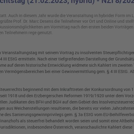
echtstag (21.02.2023, hybrid) - NZI 8/20
tatt. Auch in diesem Jahr wurde die Veranstaltung in hybrider Form im L
üßte Prof. Dr. Marc Desens die Teilnehmer vor Ort und Online und stell
kussionsmöglichkeiten am Vormittag nach den ersten beiden Vorträgen
n Teilnehmern rege genutzt.
 Veranstaltungstag mit seinem Vortrag zu insolventen Steuerpflichtigen
II EStG ermitteln. Nach einer tiefgreifenden Darstellung der Grundsät
 auf deren historische Entwicklung widmete sich Kahlert im zweiten T
hen Vermögensbereichen bei einer Gewinnermittlung gem. § 4 III EStG. A
 Steuerrechts beginnend mit dem Inkrafttreten der Konkursordnung von 
 seit 1918 und den Erzbergerschen Reformen 1919/1920 unter dem Vorze
ellen Judikaten des BFH und BGH auf dem Gebiet des Insolvenzsteuerrec
ngen aus Weichenstellungen resultieren, die bereits vor vielen Jahrzehnte
me des Sanierungsgewinnprivilegs gem. § 3a EStG vom EU-Beihilfeverb
nanzhofs als steuerfrei behandelt worden seien und somit eine Altbeihi
Jurisdiktionen, insbesondere Österreich, veranschaulichte Kahlert diese