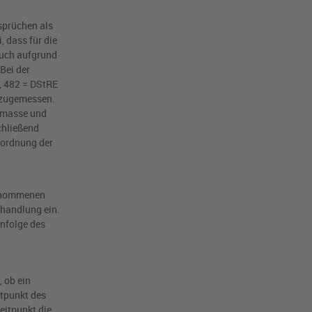
sprüchen als
, dass für die
auch aufgrund
Bei der
3, 482 = DStRE
 zugemessen.
nzmasse und
chließend
nordnung der
genommenen
ehandlung ein.
infolge des
 ob ein
itpunkt des
eitpunkt die