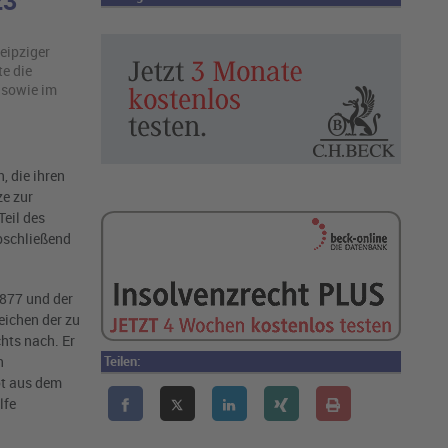
23
eipziger
te die
 sowie im
, die ihren
ze zur
eil des
bschließend
1877 und der
ichen der zu
hts nach. Er
n
Teilen:
ot aus dem
lfe