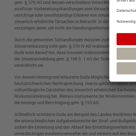
gem. § 370 AO und dessen verschiedene Verwirklichungsalternati
strafloser Vorbereitungshandlungen vom Versuchsstadium und 
unrichtige oder unvollständige Erklären von steuerlich erheblic
steuerlich erhebliche Tatsachen in Betracht. In der Praxis werde
vorzulegen seien, um nicht die Handlungsalternative des in Unke
Durch die genannten Tathandlungen müssten zudem Steuern verkür
Steuerverkürzung trete gem. § 370 IV AO insbesondere bereits ein
Duda wies darauf hin, dass insoweit insbesondere bei den Anm
der Steueranmeldung gem. § 168 S. 1 AO der Tatbestand der Ste
verwirklicht sei.
Vor diesem Hintergrund erläuterte Duda Möglichkeiten zur Minim
höchstrichterlichen Rechtsprechung. Hierzu gehörten neben dem
vollumfängliche Darstellen des steuerlich erheblichen Sachverh
Risikominimierung bei. Weitere Instrumente der Risikominimie
die Anzeige und Berichtigung gem. § 153 AO.
Schließlich schilderte Duda am Beispiel des Landes Nordrhein-
die unterschiedlichen Aufgabenbereiche der Straf- und Bußgeldsa
zudem die Einleitung und den Ablauf des Ermittlungsverfahren
unverdächtigen Insolvenzverwalter ein und verwies auf den Bes