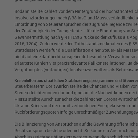
Sodann stellte Kahlert vor dem Hintergrund der höchstrichterli
Insolvenzforderungen nach § 38 InsO und Masseverbindlichkeiten n
Einordnung von Steueransprüchen der zugrunde liegende zivilrec
der Zuständigkeit der Fachgerichte – für die Einordnung von Ste
Gewinnermittlung nach § 4 III EStG rücke so der Zufluss als Ab
2016, 1204). Zudem werde den Tatbestandsmerkmalen des § 55 
Stattdessen werde für die Qualifikation einer Steuer- als Masse
nicht auf eine darüberhinausgehende besondere Verwaltungsma
erläuterte Kahlert vier praxisrelevante Fallkonstellationen, u
Vergütung des (vorläufigen) Insolvenzverwalters als Betriebsa
Krisenhilfen aus staatlichen Stabilisierungsprogrammen und Steuere
Steuerberaterin Dorit
Aurich
stellte die Chancen und Risiken v
Steuererleichterungen dar und ging auf die Nachwirkungen der 
Hierzu stellte Aurich zunächst die zahlreichen Corona-Wirtschaf
Ukraine-Kriegs und der damit verbundenen Energiekrise vor und 
Rückforderungsquoten infolge unrechtmäßiger Zuwendungsgew
Die Bilanzierung von Ansprüchen auf die Gewährung öffentlicher
Rechtsanspruch bestehe oder nicht. So könne ein Anspruch auf 
Abschlussstichtags bilanziert werden, wenn die sachlichen Vora