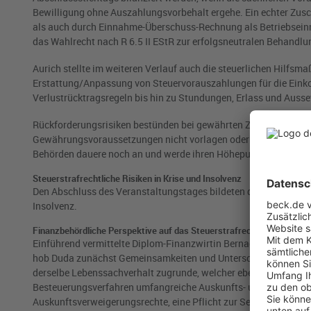
Bewilligung ohne Auszahlungsvorbehalt ergehe. Ein echter Zus
als auch durch Einnahme-Überschuss-Rechnung als Betriebseinn
das Wahlrecht nach R 6.5 II EStR zur erfolgsneutralen Behandlu
Aurich stellte im weiteren Verlauf auch die steuerlichen Hilf
Erstattung/Anpassung von Steuervorauszahlungen für die Eink
Verlustrücktragsregeln bis hin zu Stundungen, Erlass und Aus
Rückforderungsrisiken bestünden bei gewährten Zuschüssen und 
Gewährungsvoraussetzungen nicht vorlagen oder nachträglich p
Behörden dauere noch an und werde ihren Höhepunkt voraussicht
Steuerstrafrechtliche Risiken in Krise und Insolvenz
Den Abschluss des Veranstaltungstages bildeten die Impulsvortr
Insolvenz.
Finanzbehördliche Perspektive auf das Steuerstrafrecht
Einführend vermittelte Diplom-Finanzwirtin Bernadette
Duda
, L
hob Duda zunächst Gemeinsamkeiten und Unterschiede des Beste
derselbe Lebenssachverhalt zugrunde, welcher ebenso häufig vo
Besteuerungsverfahren umfangreiche Auskunfts- und Mitwirkung
Auskunftsverweigerungsrechte, eine Pflicht zur Selbstbelastun