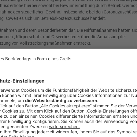
chuss erhöhe hierbei sowohl bei Gewinnermittlung durch Betriebsvermö
ahme den steuerlichen Gewinn. Insbesondere bei den Coronazuschüssen
ng, soweit es sich um Betriebskostenzuschüsse handelt.
smaßnahmen und deren Besonderheiten dar. Die Hilfsmaßnahmen hätten sic
ommen-, Körperschaft- und Gewerbesteuer über die Anpassung der
setzung von Vollstreckungsmaßnahmen erstreckt.
steuerlichen Hilfsmaßnahmen, so Aurich, besonders in Fällen, in denen
räzisiert wurden. Die Aufarbeitung etwaiger Rückforderungsansprüche
lich erst in den nächsten Monaten erreichen.
äge aus unterschiedlichen Perspektiven zu strafrechtlichen Risiken in K
L.M., Einblicke in die finanzbehördliche Perspektive auf das Steuerstrafr
uerungsverfahrens und des Steuerstrafverfahrens hervor. Beiden liege
m selben Sachbearbeiter ermittelt werde. Während den Steuerpflichtige
spflichten träfen, bestünden im Steuerstrafverfahren regelmäßig
g bestehe nicht. Duda ging sodann näher auf den Tatbestand der Steuerh