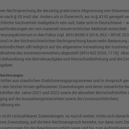
chen Rechtsprechung die derzeitig praktizierte Abgrenzung von Steueran
ach § 55 InsO dar. Anders als in Österreich, wo in § 43 IO geregelt sei
htliche Sachverhalt maßgeblich sein soll, habe sich in Deutschland – 
uerforderungen ein rein materiell-steuerrechtlicher Maßstab entwickelt. 
grenzungskriterium in den Fokus (vgl. BFH BStBl II 2016, 852 = BFHE 25
InsO in der höchstrichterlichen Rechtsprechung kaum mehr Bedeutung
verbindlichkeit idR lediglich auf die allgemeine Verwaltung der Insolve
ßnahme des Insolvenzverwalters abgestellt (BFH NZI 2020, 1119). Abs
a die Behandlung von Betriebsaufgabe und Restschuldbefreiung und die Ei
usgaben.
rleichterungen
on Hilfen aus staatlichen Stabilisierungsprogrammen und in Anspruch 
in den letzten Krisen geflossenen Zuwendungen und deren steuerliche B
tshilfen der Jahre 2021 und 2022 sowie die aktuellen Wirtschaftshilfen 
ging auf die Auszahlungsstatistiken sowie die (voraussichtlichen)
ährung ein.
 nicht rückzahlbarer Zuwendungen, so Aurich weiter, richte sich danach,
eine Zuwendung, auf die kein Rechtsanspruch bestehe, nur dann zum Ze
ussetzungen für die Bewilligung erfüllt seien und bis zum Aufstellungsz