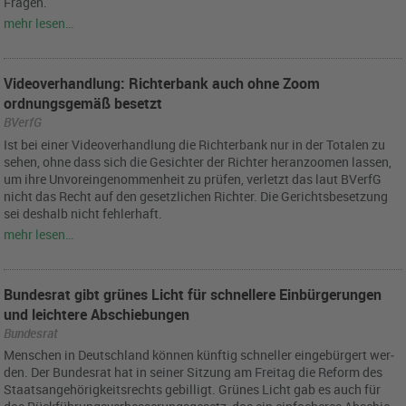
Fra­gen.
mehr lesen…
Videoverhandlung: Richterbank auch ohne Zoom
ordnungsgemäß besetzt
BVerfG
Ist bei einer Vi­deo­ver­hand­lung die Rich­ter­bank nur in der To­ta­len zu
sehen, ohne dass sich die Ge­sich­ter der Rich­ter her­an­zoo­men las­sen,
um ihre Un­vor­ein­ge­nom­men­heit zu prü­fen, ver­letzt das laut BVerfG
nicht das Recht auf den ge­setz­li­chen Rich­ter. Die Ge­richts­be­set­zung
sei des­halb nicht feh­ler­haft.
mehr lesen…
Bundesrat gibt grünes Licht für schnellere Einbürgerungen
und leichtere Abschiebungen
Bundesrat
Men­schen in Deutsch­land kön­nen künf­tig schnel­ler ein­ge­bür­gert wer­
den. Der Bun­des­rat hat in sei­ner Sit­zung am Frei­tag die Re­form des
Staats­an­ge­hö­rig­keits­rechts ge­bil­ligt. Grü­nes Licht gab es auch für