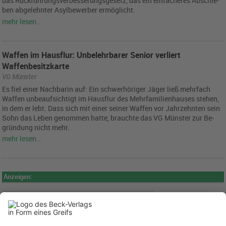
das Rück­füh­rungs­ver­bes­se­rungs­ge­setz, das ein ein­fa­che­res Ab­schie­
ben ab­ge­lehn­ter Asyl­be­wer­ber er­mög­licht.
mehr lesen…
Waffen im Hausflur: Unbelehrbarer Senior verliert
Waffenbesitzkarte
VG Münster
Es fiel einer Nach­ba­rin auf: Ein schwer­hö­ri­ger Jäger ließ mehr­fach
Waf­fen un­be­auf­sich­tigt im Haus­flur des Mehr­fa­mi­li­en­hau­ses ste­hen,
in dem er lebt. Dass sich mit einer sei­ner Waf­fen vor Jahr­zehn­ten sein
Sohn das Leben ge­nom­men hatte, brauch­te das VG Müns­ter zur Be­
grün­dung nicht mehr.
mehr lesen…
Anzeigen: