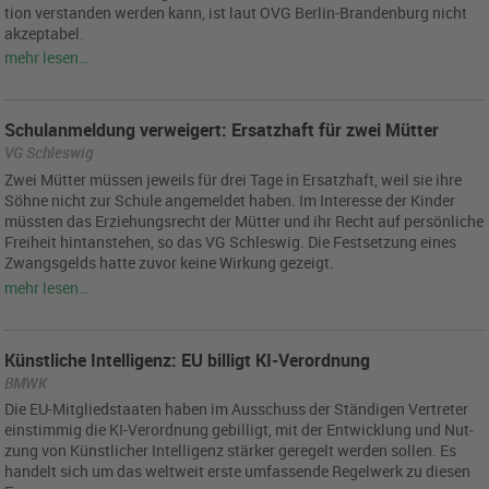
ti­on ver­stan­den wer­den kann, ist laut OVG Ber­lin-Bran­den­burg nicht
ak­zep­ta­bel.
mehr lesen…
Schulanmeldung verweigert: Ersatzhaft für zwei Mütter
VG Schleswig
Zwei Müt­ter müs­sen je­weils für drei Tage in Er­satz­haft, weil sie ihre
Söhne nicht zur Schu­le an­ge­mel­det haben. Im In­ter­es­se der Kin­der
müss­ten das Er­zie­hungs­recht der Müt­ter und ihr Recht auf per­sön­li­che
Frei­heit hint­an­ste­hen, so das VG Schles­wig. Die Fest­set­zung eines
Zwangs­gelds hatte zuvor keine Wir­kung ge­zeigt.
mehr lesen…
Künstliche Intelligenz: EU billigt KI-Verordnung
BMWK
Die EU-Mit­glied­staa­ten haben im Aus­schuss der Stän­di­gen Ver­tre­ter
ein­stim­mig die KI-Ver­ord­nung ge­bil­ligt, mit der Ent­wick­lung und Nut­
zung von Künst­li­cher In­tel­li­genz stär­ker ge­re­gelt wer­den sol­len. Es
han­delt sich um das welt­weit erste um­fas­sen­de Re­gel­werk zu die­sen