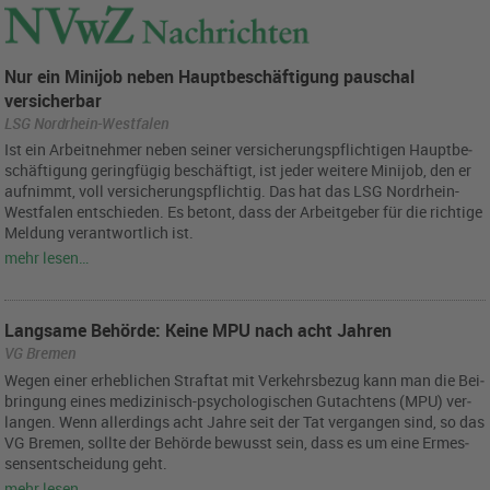
Nur ein Minijob neben Hauptbeschäftigung pauschal
versicherbar
LSG Nordrhein-Westfalen
Ist ein Ar­beit­neh­mer neben sei­ner ver­si­che­rungs­pflich­ti­gen Haupt­be­
schäf­ti­gung ge­ring­fü­gig be­schäf­tigt, ist jeder wei­te­re Mi­ni­job, den er
auf­nimmt, voll ver­si­che­rungs­pflich­tig. Das hat das LSG Nord­rhein-
West­fa­len ent­schie­den. Es be­tont, dass der Ar­beit­ge­ber für die rich­ti­ge
Mel­dung ver­ant­wort­lich ist.
mehr lesen…
Langsame Behörde: Keine MPU nach acht Jahren
VG Bremen
Wegen einer er­heb­li­chen Straf­tat mit Ver­kehrs­be­zug kann man die Bei­
brin­gung eines me­di­zi­nisch-psy­cho­lo­gi­schen Gut­ach­tens (MPU) ver­
lan­gen. Wenn al­ler­dings acht Jahre seit der Tat ver­gan­gen sind, so das
VG Bre­men, soll­te der Be­hör­de be­wusst sein, dass es um eine Er­mes­
sens­ent­schei­dung geht.
mehr lesen…