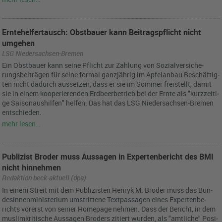
Erntehelfertausch: Obstbauer kann Beitragspflicht nicht
umgehen
LSG Niedersachsen-Bremen
Ein Obst­bau­er kann seine Pflicht zur Zah­lung von So­zi­al­ver­si­che­
rungs­bei­trä­gen für seine for­mal ganz­jäh­rig im Ap­fe­l­an­bau Be­schäf­tig­
ten nicht da­durch aus­set­zen, dass er sie im Som­mer frei­stellt, damit
sie in einem ko­ope­rie­ren­den Erd­beer­be­trieb bei der Ernte als "kurz­zei­ti­
ge Sai­son­aus­hil­fen" hel­fen. Das hat das LSG Nie­der­sach­sen-Bre­men
ent­schie­den.
mehr lesen…
Publizist Broder muss Aussagen in Expertenbericht des BMI
nicht hinnehmen
Redaktion beck-aktuell (dpa)
In einem Streit mit dem Pu­bli­zis­ten Hen­ryk M. Bro­der muss das Bun­
des­in­nen­mi­nis­te­ri­um um­strit­te­ne Text­pas­sa­gen eines Ex­per­ten­be­
richts vor­erst von sei­ner Home­page neh­men. Dass der Be­richt, in dem
mus­lim­kri­ti­sche Aus­sa­gen Bro­ders zi­tiert wur­den, als "amt­li­che" Po­si­